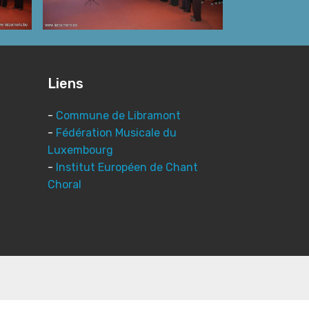
Liens
acts
-
Commune de Libramont
-
Fédération Musicale du
0 05
Luxembourg
-
Institut Européen de Chant
Choral